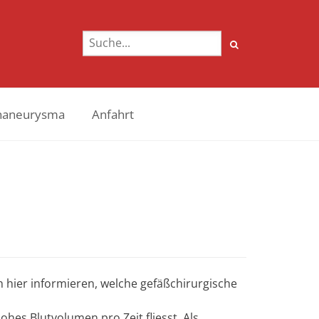
naneurysma
Anfahrt
h hier informieren, welche gefäßchirurgische
hes Blutvolumen pro Zeit fliesst. Als