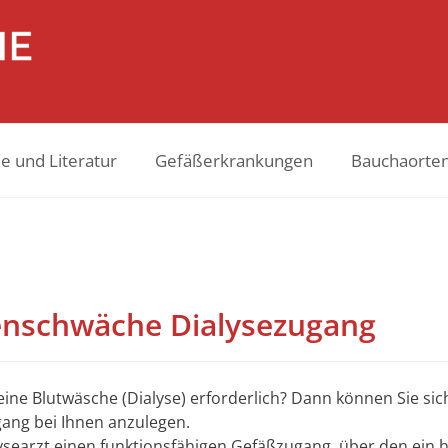
e und Literatur
Gefäßerkrankungen
Bauchaorte
renschwäche Dialysezugang
ine Blutwäsche (Dialyse) erforderlich? Dann können Sie sic
gang bei Ihnen anzulegen.
lysearzt einen funktionsfähigen Gefäßzugang, über den ein ho