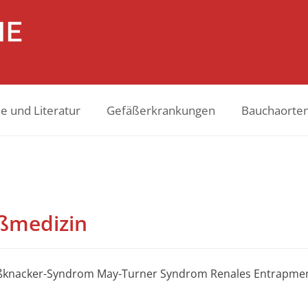
e und Literatur
Gefäßerkrankungen
Bauchaorte
ßmedizin
acker-Syndrom May-Turner Syndrom Renales Entrapment Th