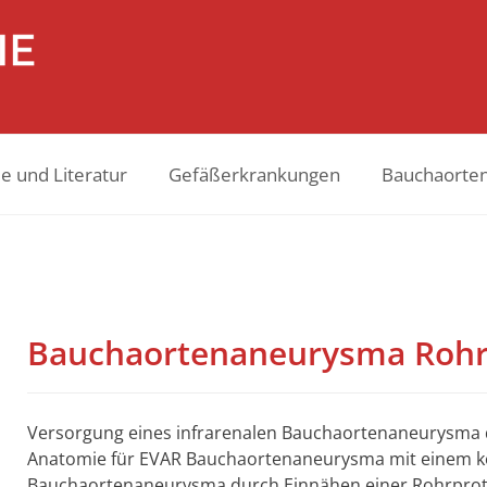
e und Literatur
Gefäßerkrankungen
Bauchaorte
Bauchaortenaneurysma Rohr
Versorgung eines infrarenalen Bauchaortenaneurysma 
Anatomie für EVAR Bauchaortenaneurysma mit einem kon
Bauchaortenaneurysma durch Einnähen einer Rohrpro