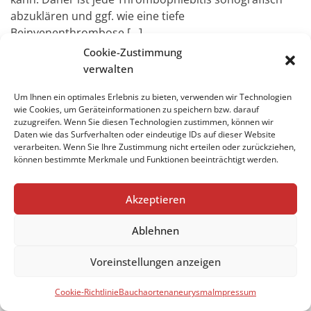
abzuklären und ggf. wie eine tiefe
Beinvenenthrombose [...]
Cookie-Zustimmung
verwalten
Impressum
Um Ihnen ein optimales Erlebnis zu bieten, verwenden wir Technologien
wie Cookies, um Geräteinformationen zu speichern bzw. darauf
zuzugreifen. Wenn Sie diesen Technologien zustimmen, können wir
Datenschutzerklärung
Daten wie das Surfverhalten oder eindeutige IDs auf dieser Website
verarbeiten. Wenn Sie Ihre Zustimmung nicht erteilen oder zurückziehen,
Cookie-Richtlinie (EU)
können bestimmte Merkmale und Funktionen beeinträchtigt werden.
Akzeptieren
Impressum
Datenschutzerklärung
Ablehnen
Cookie-Richtlinie (EU)
Voreinstellungen anzeigen
Cookie-Richtlinie
Bauchaortenaneurysma
Impressum