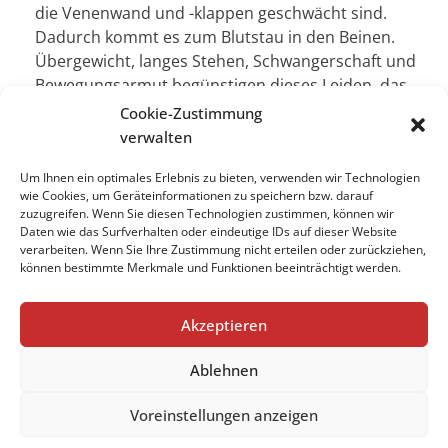
die Venenwand und -klappen geschwächt sind.
Dadurch kommt es zum Blutstau in den Beinen.
Übergewicht, langes Stehen, Schwangerschaft und
Bewegungsarmut begünstigen dieses Leiden, das
geschätzt jeden zweiten Europäer im Alter
Cookie-Zustimmung
zwischen 25 und 74 Jahren betrifft.
verwalten
Um Ihnen ein optimales Erlebnis zu bieten, verwenden wir Technologien
wie Cookies, um Geräteinformationen zu speichern bzw. darauf
zuzugreifen. Wenn Sie diesen Technologien zustimmen, können wir
Impressum
Daten wie das Surfverhalten oder eindeutige IDs auf dieser Website
verarbeiten. Wenn Sie Ihre Zustimmung nicht erteilen oder zurückziehen,
Datenschutzerklärung
können bestimmte Merkmale und Funktionen beeinträchtigt werden.
Cookie-Richtlinie (EU)
Akzeptieren
Ablehnen
Impressum
Datenschutzerklärung
Voreinstellungen anzeigen
Cookie-Richtlinie (EU)