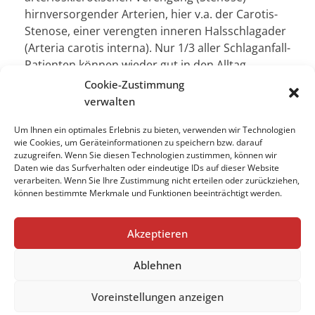
hirnversorgender Arterien, hier v.a. der Carotis-
Stenose, einer verengten inneren Halsschlagader
(Arteria carotis interna). Nur 1/3 aller Schlaganfall-
Patienten können wieder gut in den Alltag
zurückkehren, die anderen 2/3 sind entweder ein
Cookie-Zustimmung
Pflegefall oder verstorben. Daher [...]
verwalten
Um Ihnen ein optimales Erlebnis zu bieten, verwenden wir Technologien
wie Cookies, um Geräteinformationen zu speichern bzw. darauf
zuzugreifen. Wenn Sie diesen Technologien zustimmen, können wir
Impressum
Daten wie das Surfverhalten oder eindeutige IDs auf dieser Website
verarbeiten. Wenn Sie Ihre Zustimmung nicht erteilen oder zurückziehen,
Datenschutzerklärung
können bestimmte Merkmale und Funktionen beeinträchtigt werden.
Cookie-Richtlinie (EU)
Akzeptieren
Ablehnen
Impressum
Datenschutzerklärung
Voreinstellungen anzeigen
Cookie-Richtlinie (EU)