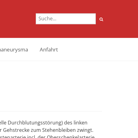
naneurysma
Anfahrt
rielle Durchblutungsstörung) des linken
r Gehstrecke zum Stehenbleiben zwingt.
tenarterie incl. der Oberschenkelarterie.