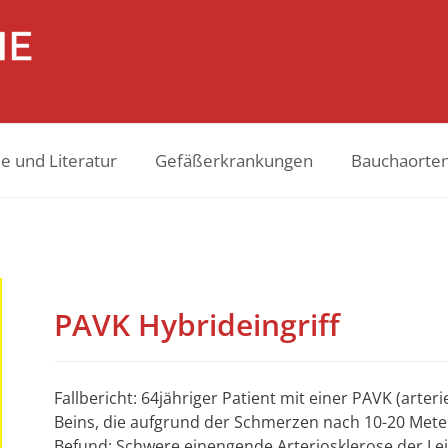
e und Literatur
Gefäßerkrankungen
Bauchaorte
PAVK Hybrideingriff
Fallbericht: 64jähriger Patient mit einer PAVK (arte
Beins, die aufgrund der Schmerzen nach 10-20 Mete
Befund: Schwere einengende Arteriosklerose der Leis