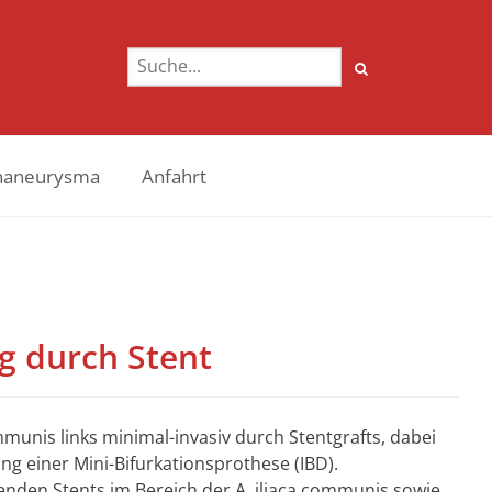
naneurysma
Anfahrt
g durch Stent
munis links minimal-invasiv durch Stentgrafts, dabei
ng einer Mini-Bifurkationsprothese (IBD).
ltenden Stents im Bereich der A. iliaca communis sowie