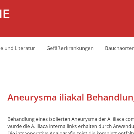
e und Literatur
Gefäßerkrankungen
Bauchaorte
Aneurysma iliakal Behandlun
Behandlung eines isolierten Aneurysma der A. iliaca com
wurde die A. iliaca Interna links erhalten durch Anwendu
Die intraoperative Angiografie zeigt die komplett entfa