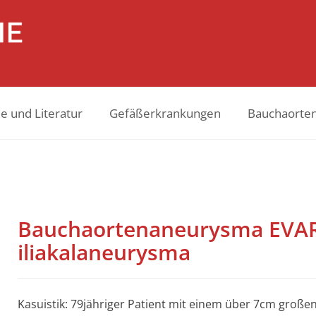
e und Literatur
Gefäßerkrankungen
Bauchaorte
Bauchaortenaneurysma EVAR 
iliakalaneurysma
Kasuistik: 79jähriger Patient mit einem über 7cm gro